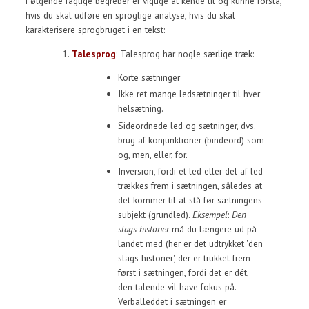
Følgende faglige begreber er vigtige at kende til og kunne forstå,
hvis du skal udføre en sproglige analyse, hvis du skal
karakterisere sprogbruget i en tekst:
Talesprog
: Talesprog har nogle særlige træk:
Korte sætninger
Ikke ret mange ledsætninger til hver
helsætning.
Sideordnede led og sætninger, dvs.
brug af konjunktioner (bindeord) som
og, men, eller, for.
Inversion, fordi et led eller del af led
trækkes frem i sætningen, således at
det kommer til at stå før sætningens
subjekt (grundled).
Eksempel
:
Den
slags historier
må du længere ud på
landet med (her er det udtrykket 'den
slags historier', der er trukket frem
først i sætningen, fordi det er dét,
den talende vil have fokus på.
Verballeddet i sætningen er