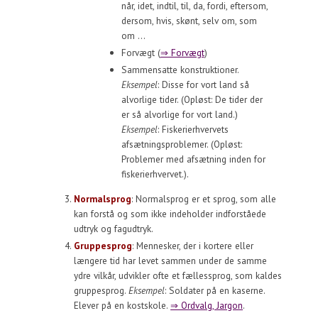
når, idet, indtil, til, da, fordi, eftersom,
dersom, hvis, skønt, selv om, som
om ...
Forvægt (
⇒ Forvægt
)
Sammensatte konstruktioner.
Eksempel
: Disse for vort land så
alvorlige tider. (Opløst: De tider der
er så alvorlige for vort land.)
Eksempel
: Fiskerierhvervets
afsætningsproblemer. (Opløst:
Problemer med afsætning inden for
fiskerierhvervet.).
Normalsprog
: Normalsprog er et sprog, som alle
kan forstå og som ikke indeholder indforståede
udtryk og fagudtryk.
Gruppesprog
: Mennesker, der i kortere eller
længere tid har levet sammen under de samme
ydre vilkår, udvikler ofte et fællessprog, som kaldes
gruppesprog.
Eksempel
: Soldater på en kaserne.
Elever på en kostskole.
⇒ Ordvalg, Jargon
.