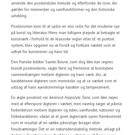
anvende den positivistiske metode og efterforske de love, der
gælder for mennesker og samfundsformer og den historiske
udvikling.
Positivismen kom til at spille en stor rolle for det moderne syn
på kunst og litteratur. Mens man tidligere plejede at betragte et
kunstværk i forhold til de klassiske regler eller til' et poetisk
system, blev opgaven nu at forstå og forklare værket som et
udtryk for kunstneren og hans tid.
Den franske kritiker Sainte-Beuve, som dog ikke kan regnes
blandt positivisterne, søgte først og fremmest at konstatere
sammenhængen mellem digteren og hans værk, dvs. at
karakterisere digteren som menneske og at se værket som et
udslag af hans ejendommelige karakter og temperament.
En ægte positivist var derimod
Hippolyte Taine
, som ikke nøjes
med at efterspore digteren i værket, men navnlig søger at påvise
forbindelsen mellem digteren og tiden, samfundet, nationen og
folkekarakteren, sådan at et givet digterværk synes fremkommet
som et resultat af en række påviselige årsager eller
forudsætninger. Det er en naturvidenskabelig metode, anlagt på