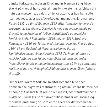
danske forfattere, Jacobsen, Drachmann, Herman Bang, bliver
stærkt påvirket af ham, dels af hans lyriske stemningsfyldte stil i
naturbeskrivelserne, og dels af de karaktertyper han fremstiller,
især det vege, viljesvage, "overflødige" menneske, jf. romanerne
Rudin
, 1855 og
En adelig rede, 1859. Efter Turgenjev kommer de
ypperste russiske digtere,
Dostojevski
med sine indtrængende og
dramatiske beskrivelser af farlige sindstilstande og moralske
konflikter, f. eks. I
Raskolnikov
, 1866,
Idioten
1869,
Brødrene
Karamassov
, 1880, og
Tolstoj
med sine mesterværker,
Krig og fred
,
1864-69 om Rusland på Napoleonskrigenes tid, og
kærlighedsromanen
Anna Karenina
, 1873-76. Ingen af disse tre
russiske forfattere kan kaldes naturalister, når man ved ordet
"naturalisme" forstår et naturvidenskabeligt syn på liv og kunst, men
realister er de, dvs. virkelighedsskildrere med et mere åbent forhold
til stoffet.
Det er ikke svært at forklare, hvorfor romanen bliver den
dominerende digtform i realismens og naturalismens tid. Men der
er dog også ansats til et realistisk skuespil, hos franskmændene
Augier
og
Dumas fils
, som skriver nutidsdramaer om sociale og
moralske problemer, og som er forløbere for det kommende
naturalistiske teater i Norden.
Henrik Ibsen
i Norge er allerede før