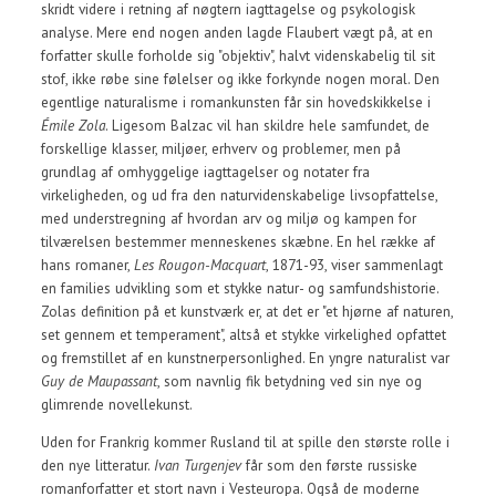
skridt videre i retning af nøgtern iagttagelse og psykologisk
analyse. Mere end nogen anden lagde Flaubert vægt på, at en
forfatter skulle forholde sig "objektiv", halvt videnskabelig til sit
stof, ikke røbe sine følelser og ikke forkynde nogen moral. Den
egentlige naturalisme i romankunsten får sin hovedskikkelse i
Émile Zola
. Ligesom Balzac vil han skildre hele samfundet, de
forskellige klasser, miljøer, erhverv og problemer, men på
grundlag af omhyggelige iagttagelser og notater fra
virkeligheden, og ud fra den naturvidenskabelige livsopfattelse,
med understregning af hvordan arv og miljø og kampen for
tilværelsen bestemmer menneskenes skæbne. En hel række af
hans romaner,
Les Rougon-Macquart
, 1871-93, viser sammenlagt
en families udvikling som et stykke natur- og samfundshistorie.
Zolas definition på et kunstværk er, at det er "et hjørne af naturen,
set gennem et temperament", altså et stykke virkelighed opfattet
og fremstillet af en kunstnerpersonlighed. En yngre naturalist var
Guy de Maupassant
, som navnlig fik betydning ved sin nye og
glimrende novellekunst.
Uden for Frankrig kommer Rusland til at spille den største rolle i
den nye litteratur.
Ivan Turgenjev
får som den første russiske
romanforfatter et stort navn i Vesteuropa. Også de moderne