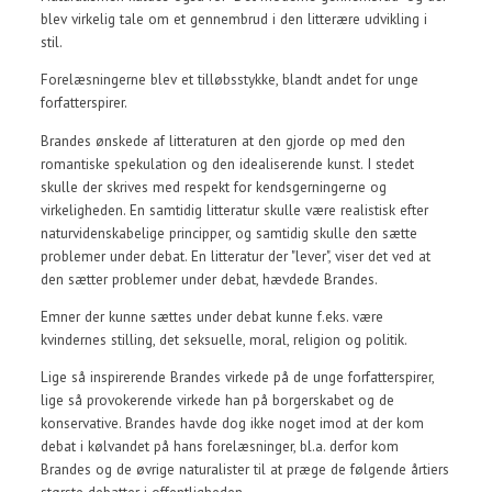
blev virkelig tale om et gennembrud i den litterære udvikling i
stil.
Forelæsningerne blev et tilløbsstykke, blandt andet for unge
forfatterspirer.
Brandes ønskede af litteraturen at den gjorde op med den
romantiske spekulation og den idealiserende kunst. I stedet
skulle der skrives med respekt for kendsgerningerne og
virkeligheden. En samtidig litteratur skulle være realistisk efter
naturvidenskabelige principper, og samtidig skulle den sætte
problemer under debat. En litteratur der "lever", viser det ved at
den sætter problemer under debat, hævdede Brandes.
Emner der kunne sættes under debat kunne f.eks. være
kvindernes stilling, det seksuelle, moral, religion og politik.
Lige så inspirerende Brandes virkede på de unge forfatterspirer,
lige så provokerende virkede han på borgerskabet og de
konservative. Brandes havde dog ikke noget imod at der kom
debat i kølvandet på hans forelæsninger, bl.a. derfor kom
Brandes og de øvrige naturalister til at præge de følgende årtiers