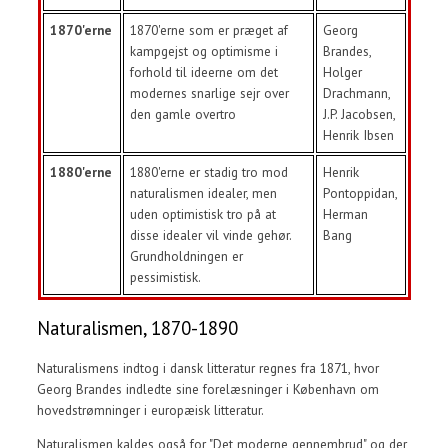
1870'erne
1870'erne som er præget af
Georg
kampgejst og optimisme i
Brandes,
forhold til ideerne om det
Holger
modernes snarlige sejr over
Drachmann,
den gamle overtro
J.P. Jacobsen,
Henrik Ibsen
1880'erne
1880'erne er stadig tro mod
Henrik
naturalismen idealer, men
Pontoppidan,
uden optimistisk tro på at
Herman
disse idealer vil vinde gehør.
Bang
Grundholdningen er
pessimistisk.
Naturalismen, 1870-1890
Naturalismens indtog i dansk litteratur regnes fra 1871, hvor
Georg Brandes indledte sine forelæsninger i København om
hovedstrømninger i europæisk litteratur.
Naturalismen kaldes også for "Det moderne gennembrud" og der