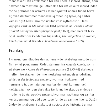
mennesker". Han er talsmand for den liberale individualisme, som
hævder den friest mulige udfoldelse for det enkelte individ inden
for de grænser der afsættes af hensynet til andres frihed. Nytte
er, hvad der fremmer menneskelig frihed og lykke, og derfor
kaldes også Mills lære for "utilitarisme", nyttefilosofi. Hans
vigtigste værk er
Utilitarianism
1861 (oversat af Brandes:
Moral
grundet paa nytte- eller lykkeprincippet
, 1872), men berømt blev
også skriftet om kvindernes frigørelse,
The Subjection of Women
,
1869 (oversat af Brandes:
Kvindernes underkuelse
, 1869).
Frankrig
I Frankrig grundlagdes den almene videnskabelige metode, som
fik navnet 'positivisme'. Ordet stammer fra
Auguste Comte
, som i
sit store værk
Cours de Philosophie positive
(1830-42) skelnede
mellem tre stadier i den menneskelige erkendelses udvikling:
ældst er
det teologiske stadium
, hvor man forklarer med
henvisning til overnaturlige kræfter, dernæst kommer
det
metafysiske
, hvor den abstrakte tænkning hersker, og endelig i
moderne tid
det positive stadium
, hvor man iagttager og samler
kendsgerninger og uddrager love for deres sammenhæng. Også i
åndsvidenskaberne, i psykologi, sociologi og historie, bør man