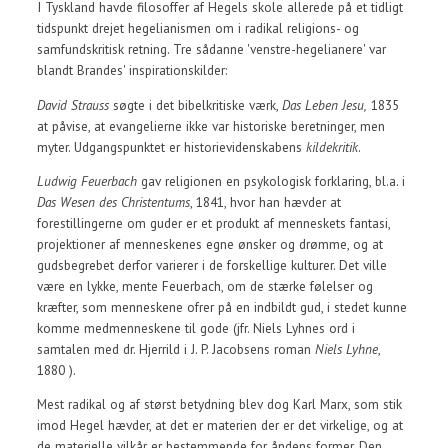
I Tyskland havde filosoffer af Hegels skole allerede på et tidligt
tidspunkt drejet hegelianismen om i radikal religions- og
samfundskritisk retning. Tre sådanne 'venstre-hegelianere' var
blandt Brandes' inspirationskilder:
David Strauss
søgte i det bibelkritiske værk,
Das Leben Jesu,
1835
at påvise, at evangelierne ikke var historiske beretninger, men
myter. Udgangspunktet er historievidenskabens
kildekritik
.
Ludwig Feuerbach
gav religionen en psykologisk forklaring, bl.a. i
Das Wesen des Christentums
, 1841, hvor han hævder at
forestillingerne om guder er et produkt af menneskets fantasi,
projektioner af menneskenes egne ønsker og drømme, og at
gudsbegrebet derfor varierer i de forskellige kulturer. Det ville
være en lykke, mente Feuerbach, om de stærke følelser og
kræfter, som menneskene ofrer på en indbildt gud, i stedet kunne
komme medmenneskene til gode (jfr. Niels Lyhnes ord i
samtalen med dr. Hjerrild i J. P. Jacobsens roman
Niels Lyhne
,
1880 ).
Mest radikal og af størst betydning blev dog Karl Marx, som stik
imod Hegel hævder, at det er materien der er det virkelige, og at
de materielle vilkår er bestemmende for åndens former. Den