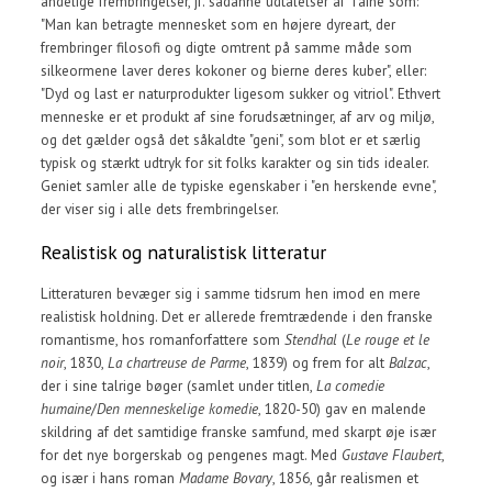
åndelige frembringelser, jf. sådanne udtalelser af Taine som:
"Man kan betragte mennesket som en højere dyreart, der
frembringer filosofi og digte omtrent på samme måde som
silkeormene laver deres kokoner og bierne deres kuber", eller:
"Dyd og last er naturprodukter ligesom sukker og vitriol". Ethvert
menneske er et produkt af sine forudsætninger, af arv og miljø,
og det gælder også det såkaldte "geni", som blot er et særlig
typisk og stærkt udtryk for sit folks karakter og sin tids idealer.
Geniet samler alle de typiske egenskaber i "en herskende evne",
der viser sig i alle dets frembringelser.
Realistisk og naturalistisk litteratur
Litteraturen bevæger sig i samme tidsrum hen imod en mere
realistisk holdning. Det er allerede fremtrædende i den franske
romantisme, hos romanforfattere som
Stendhal
(
Le rouge et le
noir
, 1830,
La chartreuse de Parme
, 1839) og frem for alt
Balzac
,
der i sine talrige bøger (samlet under titlen,
La comedie
humaine
/
Den menneskelige komedie
, 1820-50) gav en malende
skildring af det samtidige franske samfund, med skarpt øje især
for det nye borgerskab og pengenes magt. Med
Gustave Flaubert
,
og især i hans roman
Madame Bovary
, 1856, går realismen et