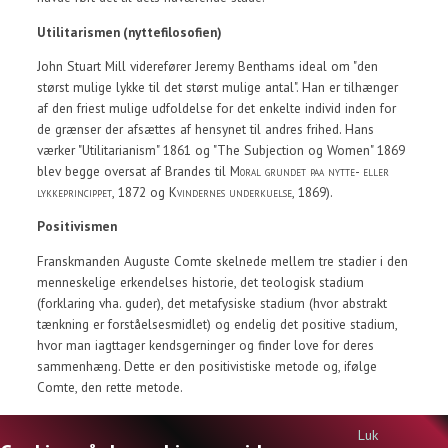
Utilitarismen (nyttefilosofien)
John Stuart Mill viderefører Jeremy Benthams ideal om "den
størst mulige lykke til det størst mulige antal". Han er tilhænger
af den friest mulige udfoldelse for det enkelte individ inden for
de grænser der afsættes af hensynet til andres frihed. Hans
værker "Utilitarianism" 1861 og "The Subjection og Women" 1869
blev begge oversat af Brandes til
Moral grundet paa nytte- eller
lykkeprincippet
, 1872 og
Kvindernes underkuelse
, 1869).
Positivismen
Franskmanden Auguste Comte skelnede mellem tre stadier i den
menneskelige erkendelses historie, det teologisk stadium
(forklaring vha. guder), det metafysiske stadium (hvor abstrakt
tænkning er forståelsesmidlet) og endelig det positive stadium,
hvor man iagttager kendsgerninger og finder love for deres
sammenhæng. Dette er den positivistiske metode og, ifølge
Comte, den rette metode.
Til toppen
Luk