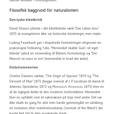
største debatter i offentligheden.
Filosofisk baggrund for naturalismen
Den tyske bibelkritik
David Strauss påviste i det bibelkritiske værk "Das Leben Jesu"
1835 at evangelierne ikke var historiske beretninger, men myter.
Ludwig Feuerbach gav i tilspidsede formuleringer religionen en
psykologisk forklaring, f.eks. "Mennesket skabte Gud i sit eget
billede" (altså en omvending af Biblens formulering) og "Der
Mensch ist wass er isst" (mennesket er hvad det æder).
Evolutionsteorien
Charles Darwins værker, "The Origin of Species" 1859 og "The
Descent of Man" 1871 (begge oversat af J. P. Jacobsen til dansk til
Arternes Oprindelse, 1872 og
Menneskets Afstamning
, 1875) blev en
af de vigtigste kilder til den moderne livsforståelse. Mennesket
blev nu opfattet som et naturvæsen på linje med andre. Det var
ikke skabt en gang for alle men havde gennemgået en udvikling,
en evolution eller overlevelseskamp ("survival of the fittest") der
havde ført det til dets nuværende stade.