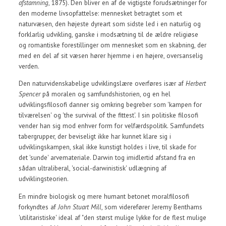
afstamning
, 1875). Den bliver en af de vigtigste forudsætninger for
den moderne livsopfattelse: mennesket betragtet som et
naturvæsen, den højeste dyreart som sidste led i en naturlig og
forklarlig udvikling, ganske i modsætning til de ældre religiøse
og romantiske forestillinger om mennesket som en skabning, der
med en del af sit væsen hører hjemme i en højere, oversanselig
verden.
Den naturvidenskabelige udviklingslære overføres især af
Herbert
Spencer
på moralen og samfundshistorien, og en hel
udviklingsfilosofi danner sig omkring begreber som 'kampen for
tilværelsen' og 'the survival of the fittest'. I sin politiske filosofi
vender han sig mod enhver form for velfærdspolitik. Samfundets
tabergrupper, der beviseligt ikke har kunnet klare sig i
udviklingskampen, skal ikke kunstigt holdes i live, til skade for
det 'sunde' arvemateriale. Darwin tog imidlertid afstand fra en
sådan ultraliberal, 'social-darwinistisk' udlægning af
udviklingsteorien.
En mindre biologisk og mere humant betonet moralfilosofi
forkyndtes af
John Stuart Mill
, som viderefører Jeremy Benthams
'utilitaristiske' ideal af "den størst mulige lykke for de flest mulige