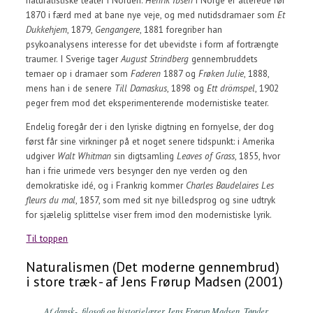
1870 i færd med at bane nye veje, og med nutidsdramaer som
Et
Dukkehjem
, 1879,
Gengangere
, 1881 foregriber han
psykoanalysens interesse for det ubevidste i form af fortrængte
traumer. I Sverige tager
August Strindberg
gennembruddets
temaer op i dramaer som
Faderen
1887 og
Frøken Julie
, 1888,
mens han i de senere
Till Damaskus
, 1898 og
Ett drömspel
, 1902
peger frem mod det eksperimenterende modernistiske teater.
Endelig foregår der i den lyriske digtning en fornyelse, der dog
først får sine virkninger på et noget senere tidspunkt: i Amerika
udgiver
Walt Whitman
sin digtsamling
Leaves of Grass
, 1855, hvor
han i frie urimede vers besynger den nye verden og den
demokratiske idé, og i Frankrig kommer
Charles Baudelaires
Les
fleurs du mal
, 1857, som med sit nye billedsprog og sine udtryk
for sjælelig splittelse viser frem imod den modernistiske lyrik.
Til toppen
Naturalismen (Det moderne gennembrud)
i store træk - af Jens Frørup Madsen (2001)
Af dansk-, filosofi og historielærer Jens Frørup Madsen, Tønder