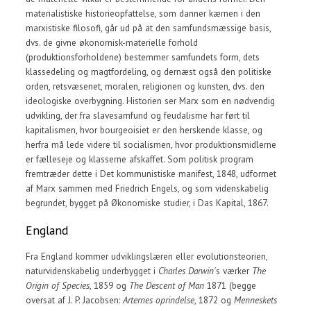
materialistiske historieopfattelse, som danner kærnen i den
marxistiske filosofi, går ud på at den samfundsmæssige basis,
dvs. de givne økonomisk-materielle forhold
(produktionsforholdene) bestemmer samfundets form, dets
klassedeling og magtfordeling, og dernæst også den politiske
orden, retsvæsenet, moralen, religionen og kunsten, dvs. den
ideologiske overbygning. Historien ser Marx som en nødvendig
udvikling, der fra slavesamfund og feudalisme har ført til
kapitalismen, hvor bourgeoisiet er den herskende klasse, og
herfra må lede videre til socialismen, hvor produktionsmidlerne
er fælleseje og klasserne afskaffet. Som politisk program
fremtræder dette i Det kommunistiske manifest, 1848, udformet
af Marx sammen med Friedrich Engels, og som videnskabelig
begrundet, bygget på Økonomiske studier, i Das Kapital, 1867.
England
Fra England kommer udviklingslæren eller evolutionsteorien,
naturvidenskabelig underbygget i
Charles Darwin'
s værker
The
Origin of Species
, 1859 og
The Descent of Man
1871 (begge
oversat af J. P. Jacobsen:
Arternes oprindelse
, 1872 og
Menneskets