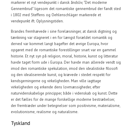
markerer et nyt vendepunkt i dansk åndsliv, "Det moderne
Gennembrud" ligesom det romantiske gennembrud der fandt sted
i 1802 med Steffens og Oehlenschläger markerede et
vendepunkt ift. Oplysningstiden.
Brandes fremhævede i sine forelæsninger, at dansk digtning og
tænkning var stagneret i en for længst forældet romantik og
derved var kommet langt bagefter det øvrige Europa, hvor
opgøret med de romantiske forestillinger snart var en gammel
historie. Et nyt syn på religion, moral, historie, kunst og litteratur
havde taget form ude i Europa. Der havde man allerede vendt sig
imod den romantiske spekulation, imod den idealistiske filosofi
og den idealiserende kunst, og krævede i stedet respekt for
kendsgerningerne og virkeligheden. Man ville iagttage
virkeligheden og erkende dens lovmæssigheder, efter
naturvidenskabelige principper, både i videnskab og kunst. Dette
er det fælles for de mange forskellige moderne bestræbelser,
der fremtræder under betegnelser som positivisme, materialisme,
evolutionisme, realisme og naturalisme.
Tyskland