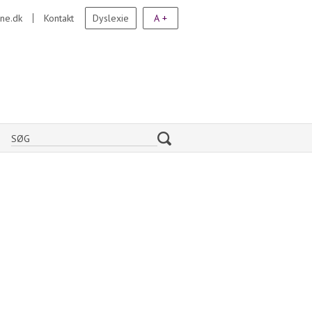
ne.dk
Kontakt
Dyslexie
A +