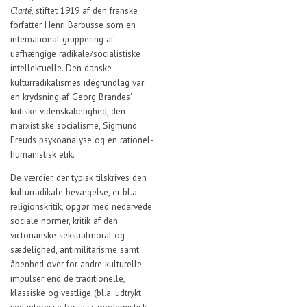
Clarté
, stiftet 1919 af den franske
forfatter Henri Barbusse som en
international gruppering af
uafhængige radikale/socialistiske
intellektuelle. Den danske
kulturradikalismes idégrundlag var
en krydsning af Georg Brandes'
kritiske videnskabelighed, den
marxistiske socialisme, Sigmund
Freuds psykoanalyse og en rationel-
humanistisk etik.
De værdier, der typisk tilskrives den
kulturradikale bevægelse, er bl.a.
religionskritik, opgør med nedarvede
sociale normer, kritik af den
victorianske seksualmoral og
sædelighed, antimilitarisme samt
åbenhed over for andre kulturelle
impulser end de traditionelle,
klassiske og vestlige (bl.a. udtrykt