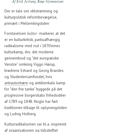
Af Erik Jerlung, Køge Gymnasium
Der er tale om idéstrømning og
kulturpolitisk reformbevægelse,
primært i Mellemkrigstiden
Forstavelsen
kultur-
markerer, at det
er en kulturkritisk, partiuafhængig
radikalisme med rod i 1870'ernes
kulturkamp, dvs. det moderne
gennembrud og "det europæiske
Venstre" omkring Viggo Hørup,
brødrene Edvard og Georg Brandes
og Studentersamfundet, hvis
antiautoritære
og antiklerikale kamp
for "den frie tanke" byggede på det
progressive borgerskabs frihedsidéer
af 1789 og 1848. Nogle har ført
traditionen tilbage til oplysningstiden
og Ludvig Holberg.
Kulturradikalismen var bl.a. inspireret
af organisationen og tidsskriftet