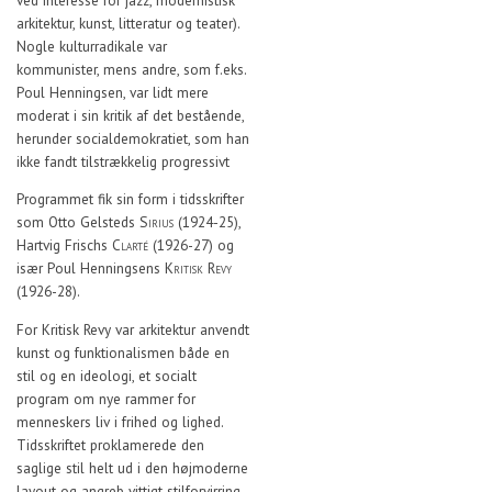
ved interesse for jazz, modernistisk
arkitektur, kunst, litteratur og teater).
Nogle kulturradikale var
kommunister, mens andre, som f.eks.
Poul Henningsen, var lidt mere
moderat i sin kritik af det bestående,
herunder socialdemokratiet, som han
ikke fandt tilstrækkelig progressivt
Programmet fik sin form i tidsskrifter
som Otto Gelsteds
Sirius
(1924-25),
Hartvig Frischs
Clarté
(1926-27) og
især Poul Henningsens
Kritisk Revy
(1926-28).
For Kritisk Revy var arkitektur anvendt
kunst og funktionalismen både en
stil og en ideologi, et socialt
program om nye rammer for
menneskers liv i frihed og lighed.
Tidsskriftet proklamerede den
saglige stil helt ud i den højmoderne
layout og angreb vittigt stilforvirring,