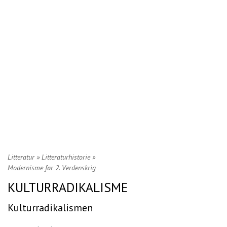
Litteratur
»
Litteraturhistorie
»
Modernisme før 2. Verdenskrig
KULTURRADIKALISME
Kulturradikalismen