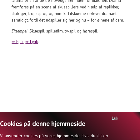
Drama er en af de tre hovedgenrer inden for fiktionen. Drama
fremføres på en scene af skuespillere ved hjælp af replikker,
dialoger, kropssprog og mimik. Tilskuerne oplever dramaet
samtidigt, fordi det udspiller sig her og nu – for øjnene af dem.
Eksempel
: Skuespil, spillefilm, tv-spil og hørespil.
⇒ Epik
,
⇒ Lyrik
.
Luk
Cookies på denne hjemmeside
DANSKSIDERNE.DK | ISBN 978-87-998642-0-1 | © JØRN INGEMANN KNUDSEN
Vi anvender cookies på vores hjemmeside. Hvis du klikker
(ANSVARSHAVENDE REDAKTØR) OG FORFATTERNE 2026 |
KONTAKT