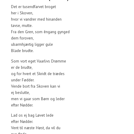
Det er tusendfarvet broget
her i Skoven,
hvor vi vandrer med hinanden
tavse, mutte.
Fra den Gren, som êngang gynged
dem foroven,
ubarmhjærtig ligger gule
Blade brudte.
Som vort eget Vaarlivs Drømme
er de brudte,
og for hvert et Skridt de trædes
under Fødder.
Vende bort fra Skoven kan vi
ej beslutte,
men vi gaar som Børn og leder
efter Nødder.
Lad os ej bag Løvet lede
efter Nødder.
Vent til næste Høst, da vil du