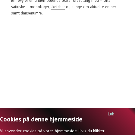
En revy er en underholdende teaterforestilling med – ofte
satiriske – monologer,
sketcher
og sange om aktuelle emner
samt dansenumre.
Luk
Cookies på denne hjemmeside
DANSKSIDERNE.DK | ISBN 978-87-998642-0-1 | © JØRN INGEMANN KNUDSEN
Vi anvender cookies på vores hjemmeside. Hvis du klikker
(ANSVARSHAVENDE REDAKTØR) OG FORFATTERNE 2026 |
KONTAKT