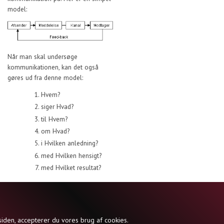
model:
Når man skal undersøge
kommunikationen, kan det også
gøres ud fra denne model:
Hvem?
siger Hvad?
til Hvem?
om Hvad?
i Hvilken anledning?
med Hvilken hensigt?
med Hvilket resultat?
Til toppen
978-87-998642-0-1 | © JØRN INGEMANN KNUDSEN (ANSVARSHAVENDE REDAKTØR) OG FO
siden, accepterer du vores brug af cookies.