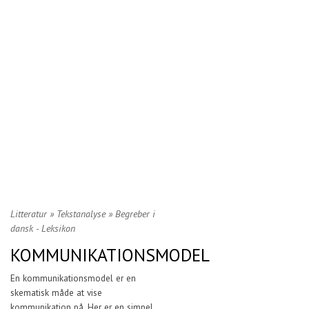
Litteratur
»
Tekstanalyse
»
Begreber i
dansk - Leksikon
KOMMUNIKATIONSMODEL
En kommunikationsmodel er en
skematisk måde at vise
kommunikation på. Her er en simpel