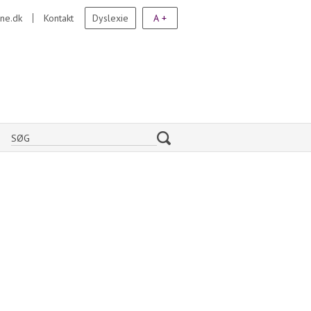
ne.dk
Kontakt
Dyslexie
A +