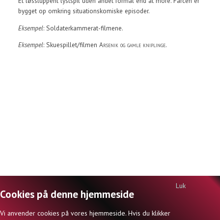
Et løssluppent lystspil uden andet formål end at more. Farcen er
bygget op omkring situationskomiske episoder.
Eksempel
: Soldaterkammerat-filmene.
Eksempel
: Skuespillet/filmen
Arsenik og gamle kniplinge
.
Luk
Cookies på denne hjemmeside
DANSKSIDERNE.DK | ISBN 978-87-998642-0-1 | © JØRN INGEMANN KNUDSEN
Vi anvender cookies på vores hjemmeside. Hvis du klikker
(ANSVARSHAVENDE REDAKTØR) OG FORFATTERNE 2026 |
KONTAKT