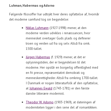
Luhman, Habermas og Adorno
Følgende filosoffer har udtrykt hver deres opfattelse af, hvornår
det moderne samfund tog sin begyndelse:
Niklas Luhmann
(1927-1998) mener, at den
moderne verden udvikles i renæssancen, hvor
mennesket overtager Guds plads og definerer
troen og verden ud fra sig selv. Altså fra omk.
1500-tallet.
Jürgen Habermas
(f. 1929) mener, at det er
oplysningstiden, der er begyndelsen til det
moderne. Her opstår en borgerlig offentlighed med
en fri presse, repræsentativt demokrati og
menneskerettigheder. Altså fra omkring 1700-tallet.
I Danmark er nogen litteraturfolk af den opfattelse,
at
Johannes Ewald
(1743-1781) er den første
danske litterære modernist.
Theodor W. Adorno
(1903-1969), at dateringen af
moderniteten ligger i den sene del af romantikken.