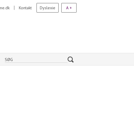
ne.dk
Kontakt
Dyslexie
A +