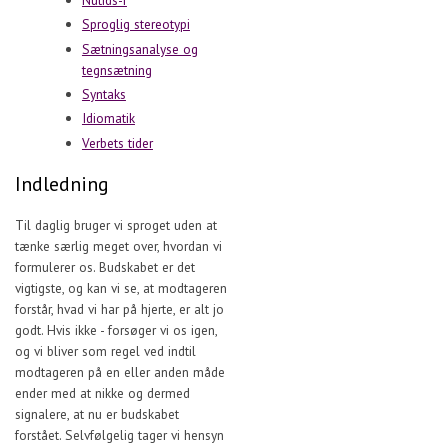
Nutids-r
Sproglig stereotypi
Sætningsanalyse og
tegnsætning
Syntaks
Idiomatik
Verbets tider
Indledning
Til daglig bruger vi sproget uden at
tænke særlig meget over, hvordan vi
formulerer os. Budskabet er det
vigtigste, og kan vi se, at modtageren
forstår, hvad vi har på hjerte, er alt jo
godt. Hvis ikke - forsøger vi os igen,
og vi bliver som regel ved indtil
modtageren på en eller anden måde
ender med at nikke og dermed
signalere, at nu er budskabet
forstået. Selvfølgelig tager vi hensyn