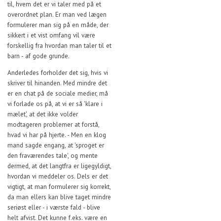
til, hvem det er vi taler med på et
overordnet plan. Er man ved lægen
formulerer man sig på en måde, der
sikkert i et vist omfang vil være
forskellig fra hvordan man taler til et
barn - af gode grunde.
Anderledes forholder det sig, hvis vi
skriver til hinanden. Med mindre det
er en chat på de sociale medier, må
vi forlade os på, at vi er så 'klare i
mælet', at det ikke volder
modtageren problemer at forstå,
hvad vi har på hjerte. - Men en klog
mand sagde engang, at 'sproget er
den fraværendes tale', og mente
dermed, at det langtfra er ligegyldigt,
hvordan vi meddeler os. Dels er det
vigtigt, at man formulerer sig korrekt,
da man ellers kan blive taget mindre
seriøst eller - i værste fald - blive
helt afvist. Det kunne f.eks. være en