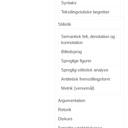
Syntaks
Tekstlingvistiske begreber
Stilistik
Semantisk felt, denotation og
konnotation
Billedsprog
Sproglige figurer
Sproglig-stilistisk analyse
Antitetisk fremstillingsform
Metrik (versemål)
Argumentation
Retorik
Diskurs
Sproglig værktøjskasse