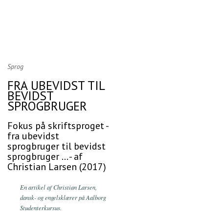
Sprog
FRA UBEVIDST TIL
BEVIDST
SPROGBRUGER
Fokus på skriftsproget -
fra ubevidst
sprogbruger til bevidst
sprogbruger ... - af
Christian Larsen (2017)
En artikel af Christian Larsen,
dansk- og engelsklærer på Aalborg
Studenterkursus.