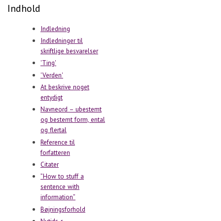
Indhold
Indledning
Indledninger til
skriftlige besvarelser
'Ting'
'Verden'
At beskrive noget
entydigt
Navneord – ubestemt
og bestemt form, ental
og flertal
Reference til
forfatteren
Citater
”How to stuff a
sentence with
information”
Bøjningsforhold