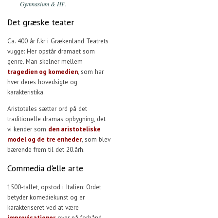
Gymnasium & HF.
Det græske teater
Ca. 400 år f.kr i Grækenland Teatrets
vugge: Her opstår dramaet som
genre. Man skelner mellem
tragedien og komedien
, som har
hver deres hovedsigte og
karakteristika.
Aristoteles sætter ord på det
traditionelle dramas opbygning, det
vi kender som
den aristoteliske
model og de tre enheder
, som blev
bærende frem til det 20.årh.
Commedia d'elle arte
1500-tallet, opstod i Italien: Ordet
betyder komediekunst og er
karakteriseret ved at være
improvisationer
over på forhånd