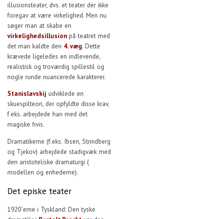
illusionsteater, dvs. et teater der ikke
foregav at være virkelighed. Men nu
søger man at skabe en
virkelighedsillusion
på teatret med
det man kaldte den
4. væg
. Dette
krævede ligeledes en indlevende,
realistisk og troværdig spillestil og
nogle runde nuancerede karakterer.
Stanislavskij
udviklede en
skuespilteori, der opfyldte disse krav,
f.eks. arbejdede han med det
magiske hvis.
Dramatikerne (f.eks. Ibsen, Strindberg
og Tjekov) arbejdede stadigvæk med
den aristoteliske dramaturgi (
modellen og enhederne).
Det episke teater
1920´erne i Tyskland: Den tyske