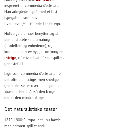
inspireret af commedia d'elle arte.
Han arbejdede også med et fast
typegalleri, som havde
overdrevne/stilliserede kendetegn.
Holbergs dramaer benytter sig af
den aristoteliske dramaturgi
(modellen og enhederne), og
komedierne blev bygget omkring en
intrige
, ofte iværksat af skuespillets
tjenestefolk.
Lige som commedia d'elle arten er
det ofte den fattige, men snedige
tjener der sejrer over den rige, men
'dumme' herre. Altså den kloge
narrer den mindre kloge.
Det naturalistiske teater
1870-1900: Europa Indtil nu havde
man primært spillet anti-