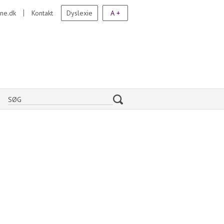
ne.dk
Kontakt
Dyslexie
A +