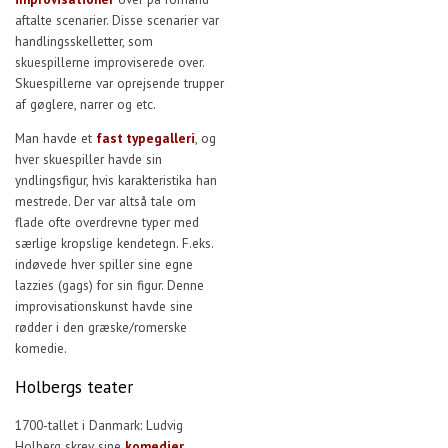
aftalte scenarier. Disse scenarier var
handlingsskelletter, som
skuespillerne improviserede over.
Skuespillerne var oprejsende trupper
af gøglere, narrer og etc.
Man havde et
fast typegalleri
, og
hver skuespiller havde sin
yndlingsfigur, hvis karakteristika han
mestrede. Der var altså tale om
flade ofte overdrevne typer med
særlige kropslige kendetegn. F.eks.
indøvede hver spiller sine egne
lazzies (gags) for sin figur. Denne
improvisationskunst havde sine
rødder i den græske/romerske
komedie.
Holbergs teater
1700-tallet i Danmark: Ludvig
Holberg skrev sine
komedier
,