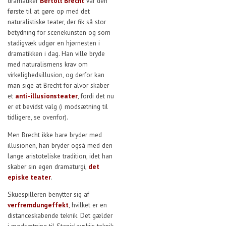
dramatiker
Bertolt Brecht
var den
første til at gøre op med det
naturalistiske teater, der fik så stor
betydning for scenekunsten og som
stadigvæk udgør en hjørnesten i
dramatikken i dag. Han ville bryde
med naturalismens krav om
virkelighedsillusion, og derfor kan
man sige at Brecht for alvor skaber
et
anti-illusionsteater
, fordi det nu
er et bevidst valg (i modsætning til
tidligere, se ovenfor).
Men Brecht ikke bare bryder med
illusionen, han bryder også med den
lange aristoteliske tradition, idet han
skaber sin egen dramaturgi,
det
episke teater
.
Skuespilleren benytter sig af
verfremdungeffekt
, hvilket er en
distanceskabende teknik. Det gælder