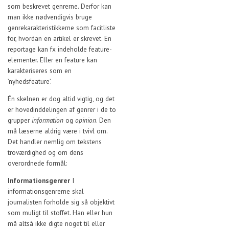
som beskrevet genrerne. Derfor kan
man ikke nødvendigvis bruge
genrekarakteristikkerne som facitliste
for, hvordan en artikel er skrevet. En
reportage kan fx indeholde feature-
elementer. Eller en feature kan
karakteriseres som en
’nyhedsfeature’.
Én skelnen er dog altid vigtig, og det
er hovedinddelingen af genrer i de to
grupper
information
og
opinion
. Den
må læserne aldrig være i tvivl om.
Det handler nemlig om tekstens
troværdighed og om dens
overordnede formål:
Informationsgenrer
I
informationsgenrerne skal
journalisten forholde sig så objektivt
som muligt til stoffet. Han eller hun
må altså ikke digte noget til eller