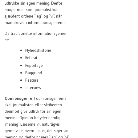
udtrykke sin egen mening. Derfor
bruger man som journalist kun
sjældent ordene “jeg” og “vi”, når
man skriver i informationsgenrerne.
De traditionelle informationsgenrer
er:
Nyhedshistorie
Referat
Reportage
Baggrund
Feature
Interview
Opinionsgenre
I opinionsgenrerne
skal journalisten eller skribenten
derimod give udtryk for sin egen
mening. Opinion betyder nemlig
’mening’. Læserne vil naturligvis
gerne vide, hvem det er, der siger sin
mening og derfor bruges “jeg” og “vi”