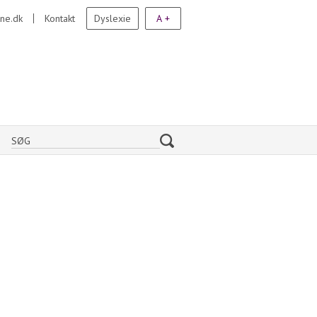
ne.dk
Kontakt
Dyslexie
A +