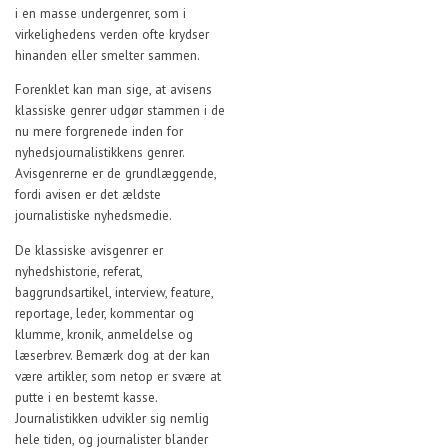
i en masse undergenrer, som i
virkelighedens verden ofte krydser
hinanden eller smelter sammen.
Forenklet kan man sige, at avisens
klassiske genrer udgør stammen i de
nu mere forgrenede inden for
nyhedsjournalistikkens genrer.
Avisgenrerne er de grundlæggende,
fordi avisen er det ældste
journalistiske nyhedsmedie.
De klassiske avisgenrer er
nyhedshistorie, referat,
baggrundsartikel, interview, feature,
reportage, leder, kommentar og
klumme, kronik, anmeldelse og
læserbrev. Bemærk dog at der kan
være artikler, som netop er svære at
putte i en bestemt kasse.
Journalistikken udvikler sig nemlig
hele tiden, og journalister blander