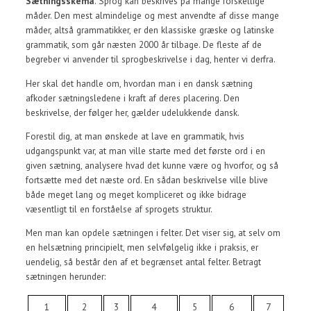
Sætningsskema
. Sprog kan beskrives på mange forskellige
måder. Den mest almindelige og mest anvendte af disse mange
måder, altså grammatikker, er den klassiske græske og latinske
grammatik, som går næsten 2000 år tilbage. De fleste af de
begreber vi anvender til sprogbeskrivelse i dag, henter vi derfra.
Her skal det handle om, hvordan man i en dansk sætning
afkoder sætningsledene i kraft af deres placering. Den
beskrivelse, der følger her, gælder udelukkende dansk.
Forestil dig, at man ønskede at lave en grammatik, hvis
udgangspunkt var, at man ville starte med det første ord i en
given sætning, analysere hvad det kunne være og hvorfor, og så
fortsætte med det næste ord. En sådan beskrivelse ville blive
både meget lang og meget kompliceret og ikke bidrage
væsentligt til en forståelse af sprogets struktur.
Men man kan opdele sætningen i felter. Det viser sig, at selv om
en helsætning principielt, men selvfølgelig ikke i praksis, er
uendelig, så består den af et begrænset antal felter. Betragt
sætningen herunder:
1
2
3
4
5
6
7