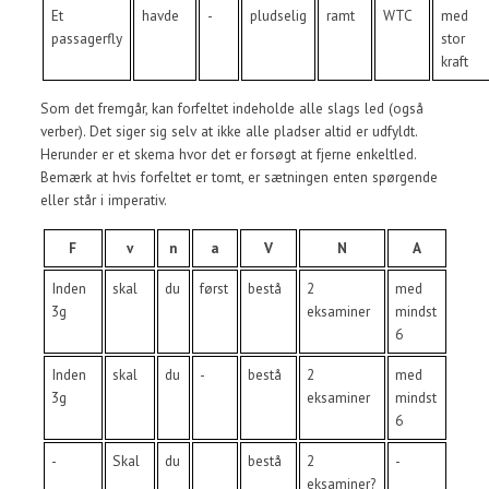
Et
havde
-
pludselig
ramt
WTC
med
passagerfly
stor
kraft
Som det fremgår, kan forfeltet indeholde alle slags led (også
verber). Det siger sig selv at ikke alle pladser altid er udfyldt.
Herunder er et skema hvor det er forsøgt at fjerne enkeltled.
Bemærk at hvis forfeltet er tomt, er sætningen enten spørgende
eller står i imperativ.
F
v
n
a
V
N
A
Inden
skal
du
først
bestå
2
med
3g
eksaminer
mindst
6
Inden
skal
du
-
bestå
2
med
3g
eksaminer
mindst
6
-
Skal
du
bestå
2
-
eksaminer?