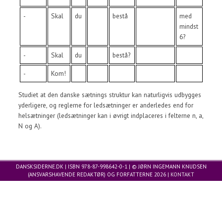
-
Skal
du
bestå
med
mindst
6?
-
Skal
du
bestå?
-
Kom!
Studiet at den danske sætnings struktur kan naturligvis udbygges
yderligere, og reglerne for ledsætninger er anderledes end for
helsætninger (ledsætninger kan i øvrigt indplaceres i felterne n, a,
N og A).
DANSKSIDERNE.DK | ISBN 978-87-998642-0-1 | © JØRN INGEMANN KNUDSEN
(ANSVARSHAVENDE REDAKTØR) OG FORFATTERNE 2026 |
KONTAKT