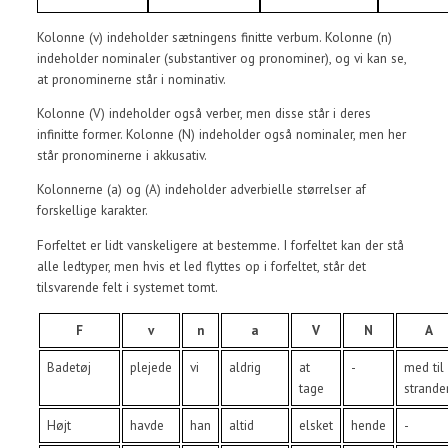
Kolonne (v) indeholder sætningens finitte verbum. Kolonne (n)
indeholder nominaler (substantiver og pronominer), og vi kan se,
at pronominerne står i nominativ.
Kolonne (V) indeholder også verber, men disse står i deres
infinitte former. Kolonne (N) indeholder også nominaler, men her
står pronominerne i akkusativ.
Kolonnerne (a) og (A) indeholder adverbielle størrelser af
forskellige karakter.
Forfeltet er lidt vanskeligere at bestemme. I forfeltet kan der stå
alle ledtyper, men hvis et led flyttes op i forfeltet, står det
tilsvarende felt i systemet tomt.
F
v
n
a
V
N
A
Badetøj
plejede
vi
aldrig
at
-
med til
tage
strande
Højt
havde
han
altid
elsket
hende
-