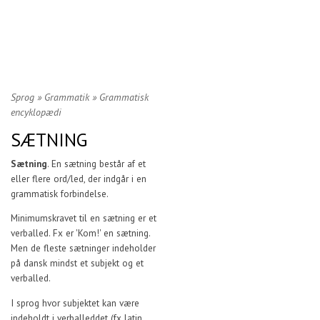
Sprog
»
Grammatik
»
Grammatisk
encyklopædi
SÆTNING
Sætning
. En sætning består af et
eller flere ord/led, der indgår i en
grammatisk forbindelse.
Minimumskravet til en sætning er et
verballed. Fx er 'Kom!' en sætning.
Men de fleste sætninger indeholder
på dansk mindst et subjekt og et
verballed.
I sprog hvor subjektet kan være
indeholdt i verballeddet (fx latin,