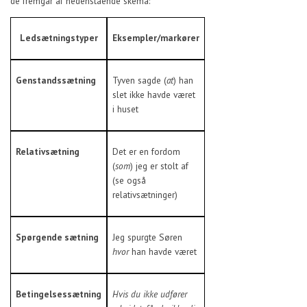
de fremgår af nedenstående skema:
Ledsætningstyper
Eksempler/markører
Genstandssætning
Tyven sagde (
at
) han
slet ikke havde været
i huset
Relativsætning
Det er en fordom
(
som
) jeg er stolt af
(se også
relativsætninger)
Spørgende sætning
Jeg spurgte Søren
hvor
han havde været
Betingelsessætning
Hvis du ikke udfører