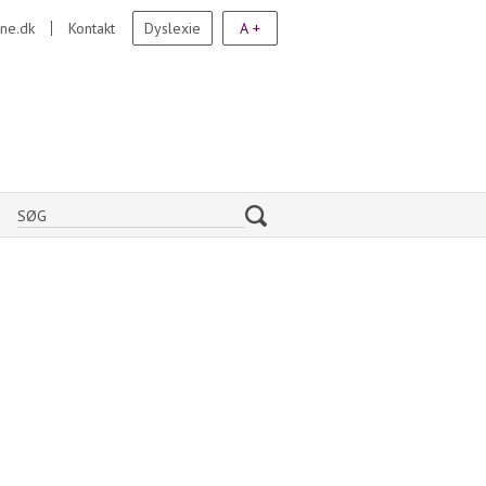
ne.dk
Kontakt
Dyslexie
A +