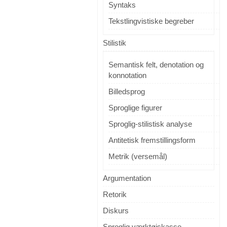
Syntaks
Tekstlingvistiske begreber
Stilistik
Semantisk felt, denotation og
konnotation
Billedsprog
Sproglige figurer
Sproglig-stilistisk analyse
Antitetisk fremstillingsform
Metrik (versemål)
Argumentation
Retorik
Diskurs
Sproglig værktøjskasse