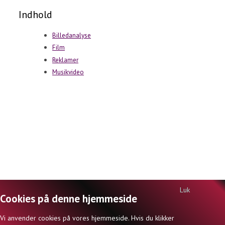
Indhold
Billedanalyse
Film
Reklamer
Musikvideo
Luk
Cookies på denne hjemmeside
DANSKSIDERNE.DK | ISBN 978-87-998642-0-1 | © JØRN INGEMANN KNUDSEN
Vi anvender cookies på vores hjemmeside. Hvis du klikker
(ANSVARSHAVENDE REDAKTØR) OG FORFATTERNE 2026 |
KONTAKT