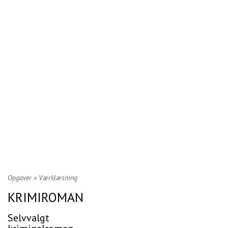
Opgaver
»
Værklæsning
KRIMIROMAN
Selvvalgt