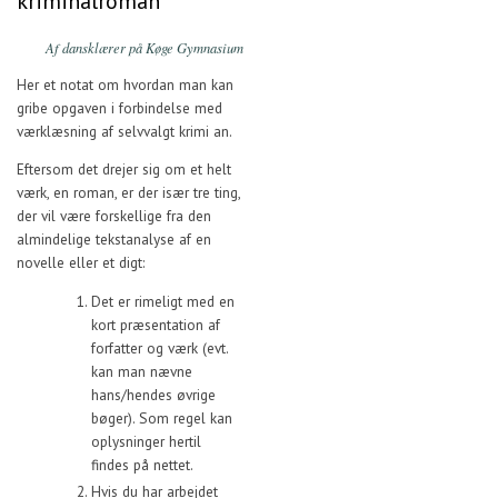
kriminalroman
Af dansklærer på Køge Gymnasium
Her et notat om hvordan man kan
gribe opgaven i forbindelse med
værklæsning af selvvalgt krimi an.
Eftersom det drejer sig om et helt
værk, en roman, er der især tre ting,
der vil være forskellige fra den
almindelige tekstanalyse af en
novelle eller et digt:
Det er rimeligt med en
kort præsentation af
forfatter og værk (evt.
kan man nævne
hans/hendes øvrige
bøger). Som regel kan
oplysninger hertil
findes på nettet.
Hvis du har arbejdet