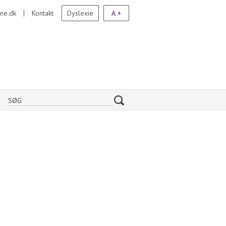
ne.dk
Kontakt
Dyslexie
A +